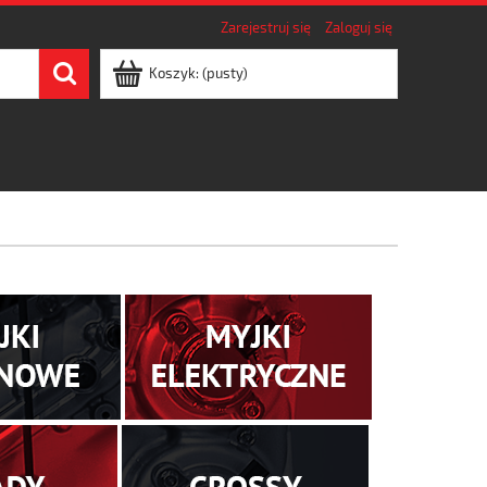
Zarejestruj się
Zaloguj się
Koszyk:
(pusty)