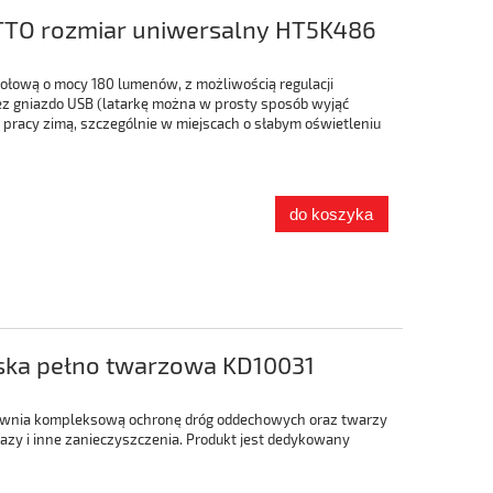
TTO rozmiar uniwersalny HT5K486
łową o mocy 180 lumenów, z możliwością regulacji
z gniazdo USB (latarkę można w prosty sposób wyjąć
 pracy zimą, szczególnie w miejscach o słabym oświetleniu
do koszyka
ska pełno twarzowa KD10031
apewnia kompleksową ochronę dróg oddechowych oraz twarzy
azy i inne zanieczyszczenia. Produkt jest dedykowany