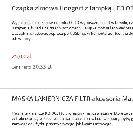
Czapka zimowa Hoegert z lampką LED O
Wysokiej jakości zimowa czapka OTTO wyposażona jest w lampkę czo
natężenia światła na trzech poziomach. Lampkę można ładować prze
z czapki i naładować poprzez port USB np. w komputerze). Idealna do
lub w nocy.
25,00 zł
20,33 zł
Cena netto:
MASKA LAKIERNICZA FILTR akcesoria Ma
Maska laikiarnicza KD10031 to profesjonalne rozwiązanie, które z
w trakcie pracy w środowisku narażonym na szkodliwe opary, pyły, g
zarówno do użytku przemysłowego, jak i warsztatowego.