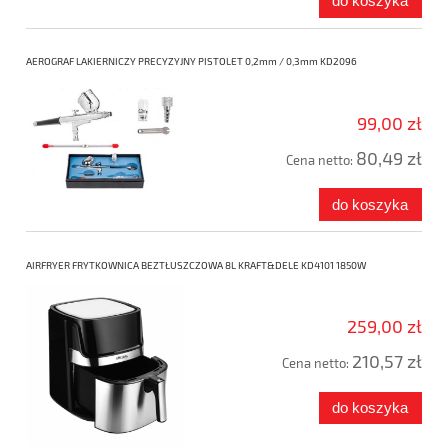
do koszyka
AEROGRAF LAKIERNICZY PRECYZYJNY PISTOLET 0,2mm / 0,3mm KD2096
99,00 zł
80,49 zł
Cena netto:
do koszyka
AIRFRYER FRYTKOWNICA BEZTŁUSZCZOWA 8L KRAFT&DELE KD4101 1850W
259,00 zł
210,57 zł
Cena netto:
do koszyka